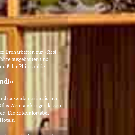
er Dreharbeiten zur »Sissi«-
 Jahre ausgebauten und
emäß der Philosophie:
nd!«
eeindruckenden chinesischen
Glas Wein ausklingen lassen
ten. Die 42 komfortabel
Hotels.