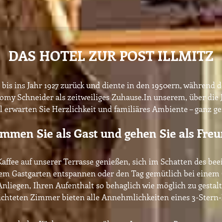
DAS HOTEL ZUR POST ILLMITZ
bis ins Jahr 1927 zurück und diente in den 1950ern, während d
Romy Schneider als zeitweiliges Zuhause.In unserem, über die
 erwarten Sie Herzlichkeit und familiäres Ambiente – ganz g
mmen Sie als Gast und gehen Sie als Freu
affee auf unserer Terrasse genießen, sich im Schatten des b
m Gastgarten entspannen oder den Tag gemütlich bei einem 
 Anliegen, Ihren Aufenthalt so behaglich wie möglich zu gestal
ichteten Zimmer bieten alle Annehmlichkeiten eines 3-Stern-