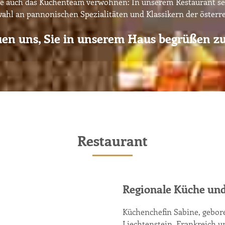
e auch das Küchenteam verwöhnen: In unserem Restaurant ser
hl an pannonischen Spezialitäten und Klassikern der österr
uen uns, Sie in unserem Haus begrüßen zu
Restaurant
Regionale Küche un
Küchenchefin Sabine, geboren
Liechtenstein, Frankreich 