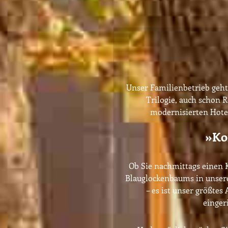
Unser Familienbetrieb geht 
Trilogie, auch schon 
modernisierten Hotel
»Ko
Ob Sie nachmittags einen K
Blauglockenbaums in unsere
– es ist unser größtes
einger