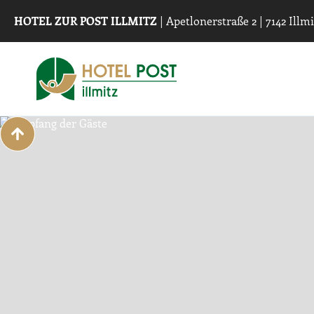
HOTEL ZUR POST ILLMITZ
| Apetlonerstraße 2 | 7142 Illmit