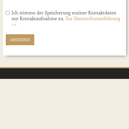
Ich stimme der Speicherung meiner Kontaktdaten
zur Kontaktaufnahme zu.
Zur Datenschutzerklärung
>>
HOTEL ZUR POST ILLMITZ
Apetlonerstraße 2
7142 Illmitz, Burgenland
office(@)hotelpostillmitz.at
Tel.: +43 2175 2321
Mobil: +43 660 9877 678
Fax: +43 2175 24 224